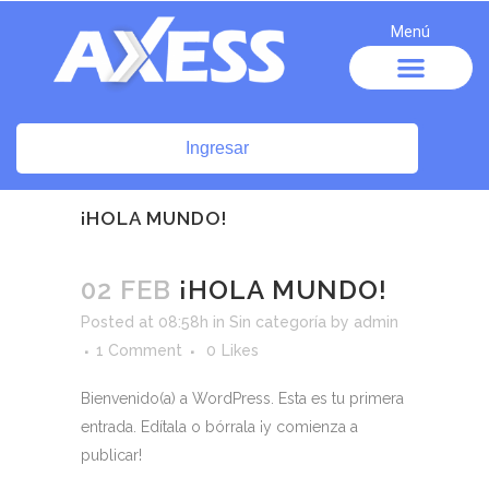
Menú
Ingresar
¡HOLA MUNDO!
02 FEB
¡HOLA MUNDO!
Posted at 08:58h
in
Sin categoría
by
admin
1 Comment
0
Likes
Bienvenido(a) a WordPress. Esta es tu primera
entrada. Edítala o bórrala ¡y comienza a
publicar!